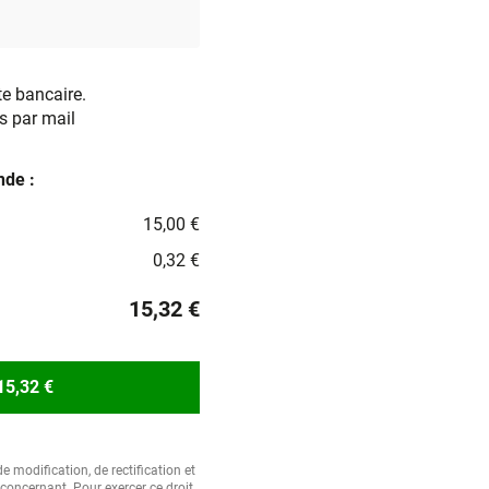
te bancaire.
s par mail
de :
15,00 €
0,32 €
15,32 €
15,32 €
e modification, de rectification et
oncernant. Pour exercer ce droit,