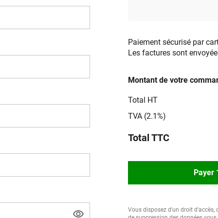
Paiement sécurisé par car
Les factures sont envoyée
Montant de votre comman
Total HT
TVA (2.1%)
Total TTC
Payer 
Vous disposez d'un droit d'accès, d
de suppression des données vous c