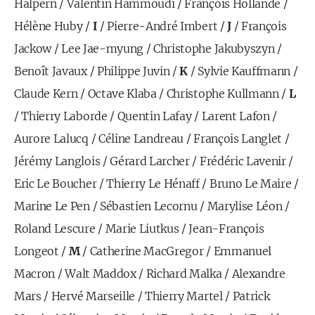
Halpern
/
Valentin Hammoudi
/
François Hollande
/
Hélène Huby
/
I
/
Pierre-André Imbert
/
J
/
François
Jackow
/
Lee Jae-myung
/
Christophe Jakubyszyn
/
Benoît Javaux
/
Philippe Juvin
/
K
/
Sylvie Kauffmann
/
Claude Kern
/
Octave Klaba
/
Christophe Kullmann
/
L
/
Thierry Laborde
/
Quentin Lafay
/
Larent Lafon
/
Aurore Lalucq
/
Céline Landreau
/
François Langlet
/
Jérémy Langlois
/
Gérard Larcher
/
Frédéric Lavenir
/
Eric Le Boucher
/
Thierry Le Hénaff
/
Bruno Le Maire
/
Marine Le Pen
/
Sébastien Lecornu
/
Marylise Léon
/
Roland Lescure
/
Marie Liutkus
/
Jean-François
Longeot
/
M
/
Catherine MacGregor
/
Emmanuel
Macron
/
Walt Maddox
/
Richard Malka
/
Alexandre
Mars
/
Hervé Marseille
/
Thierry Martel
/
Patrick