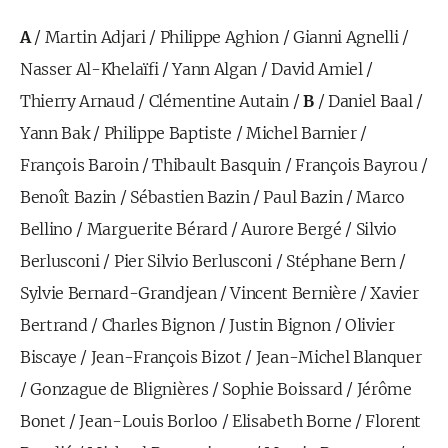
A
/
Martin Adjari
/
Philippe Aghion
/
Gianni Agnelli
/
Nasser Al-Khelaïfi
/
Yann Algan
/
David Amiel
/
Thierry Arnaud
/
Clémentine Autain
/
B
/
Daniel Baal
/
Yann Bak
/
Philippe Baptiste
/
Michel Barnier
/
François Baroin
/
Thibault Basquin
/
François Bayrou
/
Benoît Bazin
/
Sébastien Bazin
/
Paul Bazin
/
Marco
Bellino
/
Marguerite Bérard
/
Aurore Bergé
/
Silvio
Berlusconi
/
Pier Silvio Berlusconi
/
Stéphane Bern
/
Sylvie Bernard-Grandjean
/
Vincent Bernière
/
Xavier
Bertrand
/
Charles Bignon
/
Justin Bignon
/
Olivier
Biscaye
/
Jean-François Bizot
/
Jean-Michel Blanquer
/
Gonzague de Blignières
/
Sophie Boissard
/
Jérôme
Bonet
/
Jean-Louis Borloo
/
Elisabeth Borne
/
Florent