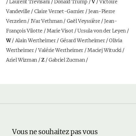
/
Laurent Trevisani
/
Donald Trump
/
V
/
Victoire
Vandeville
/
Claire Vernet-Garnier
/
Jean-Pierre
Verzelen
/
IVar Vethman
/
Gaël Veyssière
/
Jean-
François Vilotte
/
Marie Visot
/
Ursula von der Leyen
/
W
/
Alain Wertheimer
/
Gérard Wertheimer
/
Olivia
Wertheimer
/
Valérie Wertheimer
/
Maciej Witucki
/
Ariel Wizman
/
Z
/
Gabriel Zucman
/
Vous ne souhaitez pas vous