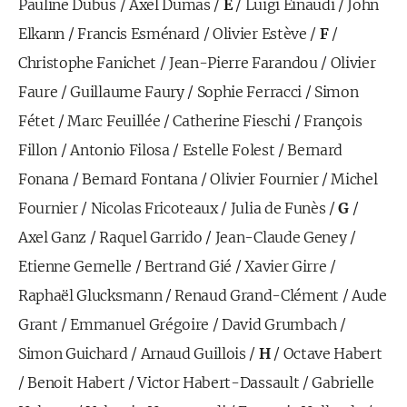
Pauline Dubus
/
Axel Dumas
/
E
/
Luigi Einaudi
/
John
Elkann
/
Francis Esménard
/
Olivier Estève
/
F
/
Christophe Fanichet
/
Jean-Pierre Farandou
/
Olivier
Faure
/
Guillaume Faury
/
Sophie Ferracci
/
Simon
Fétet
/
Marc Feuillée
/
Catherine Fieschi
/
François
Fillon
/
Antonio Filosa
/
Estelle Folest
/
Bernard
Fonana
/
Bernard Fontana
/
Olivier Fournier
/
Michel
Fournier
/
Nicolas Fricoteaux
/
Julia de Funès
/
G
/
Axel Ganz
/
Raquel Garrido
/
Jean-Claude Geney
/
Etienne Gernelle
/
Bertrand Gié
/
Xavier Girre
/
Raphaël Glucksmann
/
Renaud Grand-Clément
/
Aude
Grant
/
Emmanuel Grégoire
/
David Grumbach
/
Simon Guichard
/
Arnaud Guillois
/
H
/
Octave Habert
/
Benoit Habert
/
Victor Habert-Dassault
/
Gabrielle