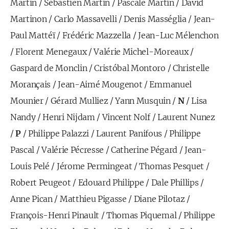
Martin
/
Sébastien Martin
/
Pascale Martin
/
David
Martinon
/
Carlo Massavelli
/
Denis Masséglia
/
Jean-
Paul Mattéï
/
Frédéric Mazzella
/
Jean-Luc Mélenchon
/
Florent Menegaux
/
Valérie Michel-Moreaux
/
Gaspard de Monclin
/
Cristóbal Montoro
/
Christelle
Morançais
/
Jean-Aimé Mougenot
/
Emmanuel
Mounier
/
Gérard Mulliez
/
Yann Musquin
/
N
/
Lisa
Nandy
/
Henri Nijdam
/
Vincent Nolf
/
Laurent Nunez
/
P
/
Philippe Palazzi
/
Laurent Panifous
/
Philippe
Pascal
/
Valérie Pécresse
/
Catherine Pégard
/
Jean-
Louis Pelé
/
Jérome Permingeat
/
Thomas Pesquet
/
Robert Peugeot
/
Edouard Philippe
/
Dale Phillips
/
Anne Pican
/
Matthieu Pigasse
/
Diane Pilotaz
/
François-Henri Pinault
/
Thomas Piquemal
/
Philippe