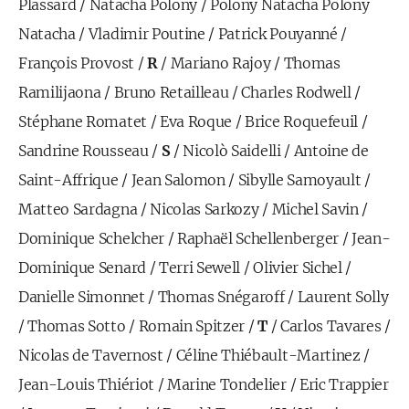
Plassard
/
Natacha Polony
/
Polony Natacha Polony
Natacha
/
Vladimir Poutine
/
Patrick Pouyanné
/
François Provost
/
R
/
Mariano Rajoy
/
Thomas
Ramilijaona
/
Bruno Retailleau
/
Charles Rodwell
/
Stéphane Romatet
/
Eva Roque
/
Brice Roquefeuil
/
Sandrine Rousseau
/
S
/
Nicolò Saidelli
/
Antoine de
Saint-Affrique
/
Jean Salomon
/
Sibylle Samoyault
/
Matteo Sardagna
/
Nicolas Sarkozy
/
Michel Savin
/
Dominique Schelcher
/
Raphaël Schellenberger
/
Jean-
Dominique Senard
/
Terri Sewell
/
Olivier Sichel
/
Danielle Simonnet
/
Thomas Snégaroff
/
Laurent Solly
/
Thomas Sotto
/
Romain Spitzer
/
T
/
Carlos Tavares
/
Nicolas de Tavernost
/
Céline Thiébault-Martinez
/
Jean-Louis Thiériot
/
Marine Tondelier
/
Eric Trappier