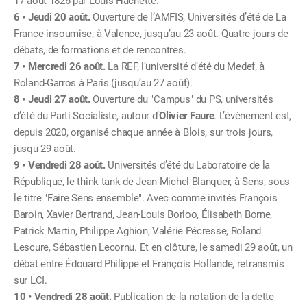
17 août 1826 par Louis Hachette.
Jeudi 20 août.
Ouverture de l’AMFIS, Universités d’été de La
France insoumise, à Valence, jusqu’au 23 août. Quatre jours de
débats, de formations et de rencontres.
Mercredi 26 août.
La REF, l’université d’été du Medef, à
Roland-Garros à Paris (jusqu’au 27 août).
Jeudi 27 août.
Ouverture du "Campus" du PS, universités
d’été du Parti Socialiste, autour d’
Olivier Faure
. L’évènement est,
depuis 2020, organisé chaque année à Blois, sur trois jours,
jusqu 29 août.
Vendredi 28 août.
Universités d’été du Laboratoire de la
République, le think tank de Jean-Michel Blanquer, à Sens, sous
le titre "Faire Sens ensemble". Avec comme invités François
Baroin, Xavier Bertrand, Jean-Louis Borloo, Élisabeth Borne,
Patrick Martin, Philippe Aghion, Valérie Pécresse, Roland
Lescure, Sébastien Lecornu. Et en clôture, le samedi 29 août, un
débat entre Édouard Philippe et François Hollande, retransmis
sur LCI.
Vendredi 28 août.
Publication de la notation de la dette