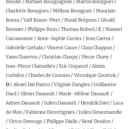
Boudié
/
Michael Bourguignon
/
Martin Bouygues
/
Charlotte Bouygues
/
Mélissa Bouygues
/
Maurizio
Bozza
/
Yaël Braun-Pivet
/
Maud Brégeon
/
Gérald
Bronner
/
Philippe Brun
/
Thomas Buberl
/
C
/
Manuel
Carcassonne
/
Anne-Sophie Carrier
/
Jean Castex
/
Gabrielle Cathala
/
Vincent Caure
/
Clara Chappaz
/
Yann Chareton
/
Christian Charpy
/
Pierre Chavy
/
Jean-Pierre Clamadieu
/
Eric Coquerel
/
Alexis
Corbière
/
Charles de Courson
/
Véronique Courtois
/
D
/
Alexei Dal Pastro
/
Virginie Dangles
/
Guillaume
Dard
/
Olivier Dassault
/
Marie-Hélène Dassault
/
Adrien Dassault
/
Julien Dassault
/
Hendrik Davi
/
Luca
de Meo
/
Fabienne Decottignies
/
Julien Denormandie
/
Victor Devouge
/
Philippe Diallo
/
René Dosière
/