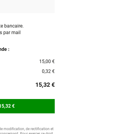
te bancaire.
s par mail
de :
15,00 €
0,32 €
15,32 €
15,32 €
e modification, de rectification et
oncernant. Pour exercer ce droit,