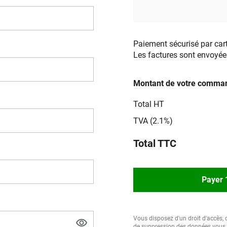
Paiement sécurisé par car
Les factures sont envoyée
Montant de votre comman
Total HT
TVA (2.1%)
Total TTC
Payer 
Vous disposez d'un droit d'accès, d
de suppression des données vous c