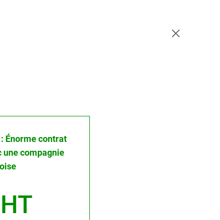
e : Énorme contrat
c une compagnie
oise
 HT