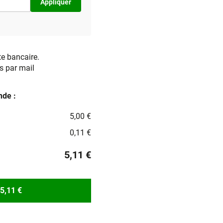
Appliquer
te bancaire.
s par mail
de :
5,00 €
0,11 €
5,11 €
5,11 €