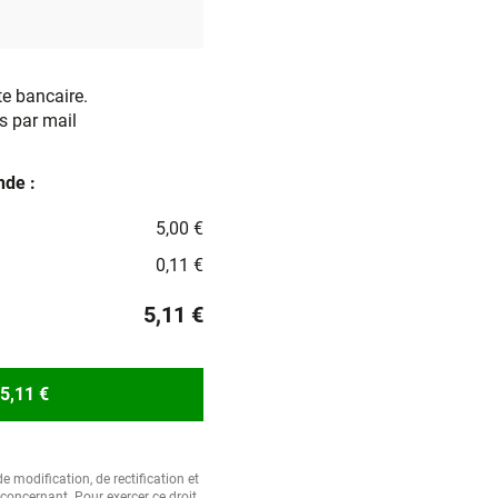
te bancaire.
s par mail
de :
5,00 €
0,11 €
5,11 €
5,11 €
e modification, de rectification et
oncernant. Pour exercer ce droit,