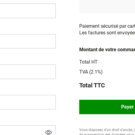
Paiement sécurisé par car
Les factures sont envoyée
Montant de votre comman
Total HT
TVA (2.1%)
Total TTC
Payer 
Vous disposez d'un droit d'accès, d
de suppression des données vous c