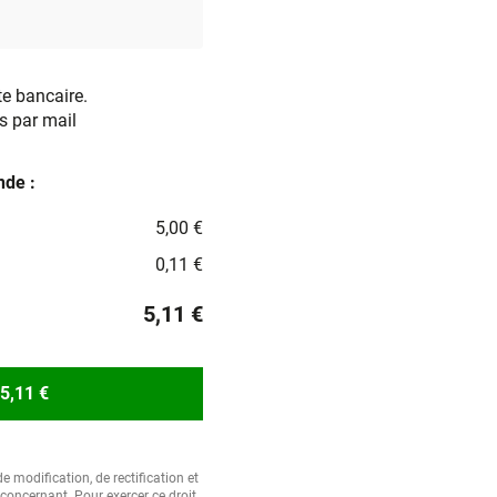
te bancaire.
s par mail
de :
5,00 €
0,11 €
5,11 €
5,11 €
e modification, de rectification et
oncernant. Pour exercer ce droit,