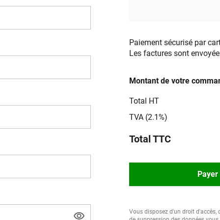
Paiement sécurisé par car
Les factures sont envoyée
Montant de votre comman
Total HT
TVA (2.1%)
Total TTC
Payer 
Vous disposez d'un droit d'accès, d
de suppression des données vous c