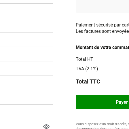
Paiement sécurisé par car
Les factures sont envoyée
Montant de votre comman
Total HT
TVA (2.1%)
Total TTC
Payer 
Vous disposez d'un droit d'accès, d
de suppression des données vous c