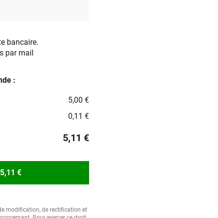
te bancaire.
s par mail
de :
5,00 €
0,11 €
5,11 €
5,11 €
e modification, de rectification et
oncernant. Pour exercer ce droit,