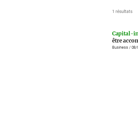
1 résultats
Capital-i
être acco
Business / 08