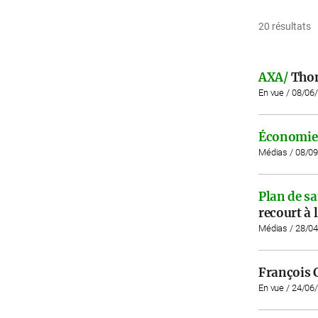
20 résultats
AXA/
Thom
En vue / 08/06
Économie
Médias / 08/0
Plan de s
recourt à l
Médias / 28/0
François C
En vue / 24/06