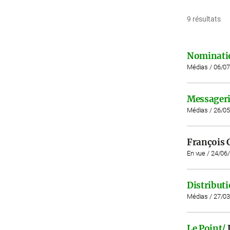
9 résultats
Nominati
Médias / 06/0
Messageri
Médias / 26/0
François C
En vue / 24/06
Distribut
Médias / 27/0
Le Point/