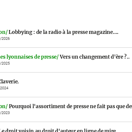
on/
Lobbying : de la radio à la presse magazine….
7/2026
es lyonnaises de presse/
Vers un changement d'ère ?..
5/2025
laverie.
/2024
ion/
Pourquoi l'assortiment de presse ne fait pas que de
3/2023
Le droit voisin au droit d'auteur en ligne de mire..