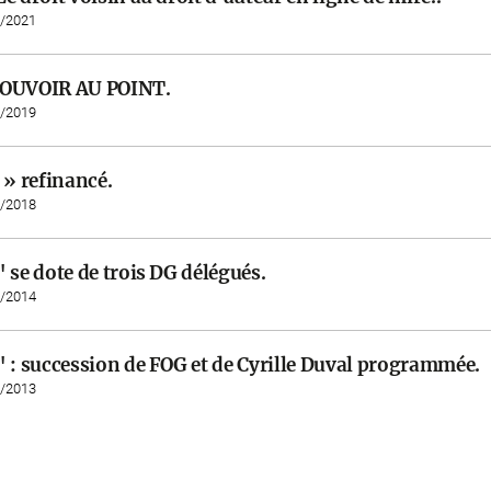
7/2021
POUVOIR AU POINT.
3/2019
 » refinancé.
5/2018
 se dote de trois DG délégués.
3/2014
" : succession de FOG et de Cyrille Duval programmée.
5/2013