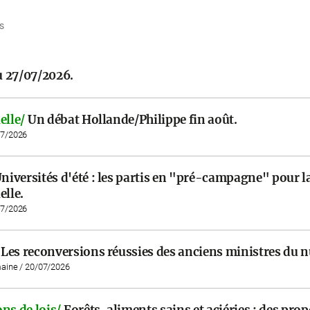
s
 27/07/2026.
elle/
Un débat Hollande/Philippe fin août.
07/2026
niversités d'été : les partis en "pré-campagne" pour l
elle.
07/2026
Les reconversions réussies des anciens ministres du 
maine / 20/07/2026
ns de lois/
Forêts, aliments sains et aciéries : des pro