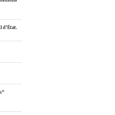
 d’État.
n"