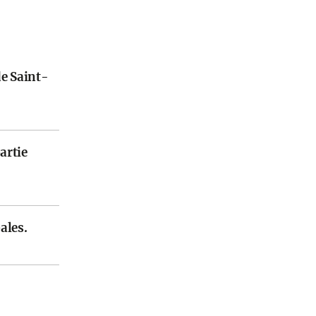
de Saint-
artie
ales.