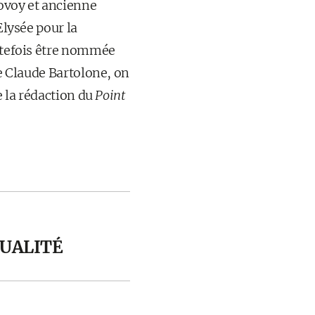
govoy et ancienne
Elysée pour la
outefois être nommée
de Claude Bartolone, on
e la rédaction du
Point
CTUALITÉ