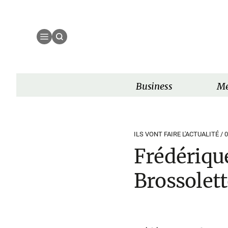
Business
Mé
ILS VONT FAIRE L'ACTUALITÉ /
0
Frédérique
Brossolett