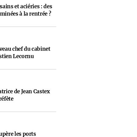
ains et aciéries : des
minées à la rentrée ?
veau chef du cabinet
astien Lecornu
trice de Jean Castex
éfète
père les ports