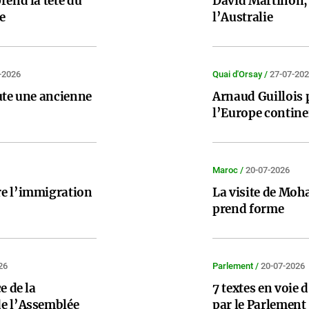
rend la tête du
David Martinon, 
e
l’Australie
-2026
Quai d'Orsay /
27-07-20
ute une ancienne
Arnaud Guillois 
l’Europe contine
Maroc /
20-07-2026
re l’immigration
La visite de Moh
prend forme
26
Parlement /
20-07-2026
e de la
7 textes en voie 
de l’Assemblée
par le Parlement