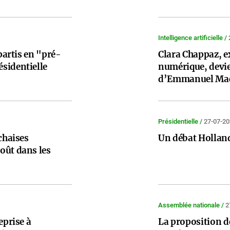
Intelligence artificielle /
 partis en "pré-
Clara Chappaz, e
sidentielle
numérique, devien
d’Emmanuel Ma
Présidentielle /
27-07-2
chaises
Un débat Holland
oût dans les
Assemblée nationale /
2
eprise à
La proposition de