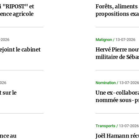
oi "RIPOST" et
Forêts, aliments s
ence agricole
propositions exa
-2026
Matignon /
13-07-2026
joint le cabinet
Hervé Pierre nou
militaire de Séb
2026
Nomination /
13-07-2026
 sur le
Une ex-collabora
nommée sous-pr
Transports /
13-07-2026
nce au
Joël Hamann récu