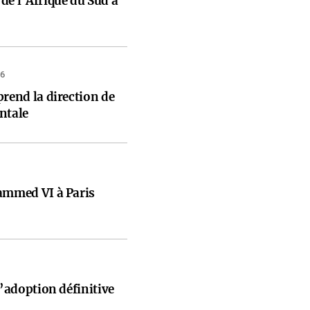
de l’Afrique du Sud à
26
prend la direction de
ntale
ammed VI à Paris
d’adoption définitive