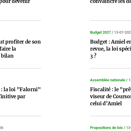
pour devenir
convaincre les d
Budget 2027 /
13-07-202
 profiter de son
Budget : Amiel e
faire la
revue, la loi spé
 bilan
3 ?
Assemblée nationale /
1
 : la loi "Falorni"
Fiscalité : le "p
initive par
viseur de Courso
celui d’Amiel
26
Propositions de lois /
13