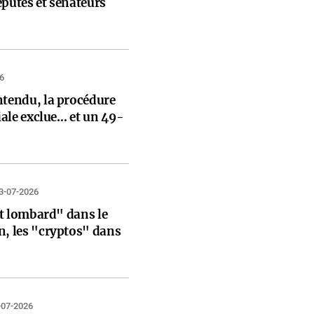
éputés et sénateurs
6
ntendu, la procédure
ciale exclue… et un 49-
3-07-2026
rêt lombard" dans le
n, les "cryptos" dans
-07-2026