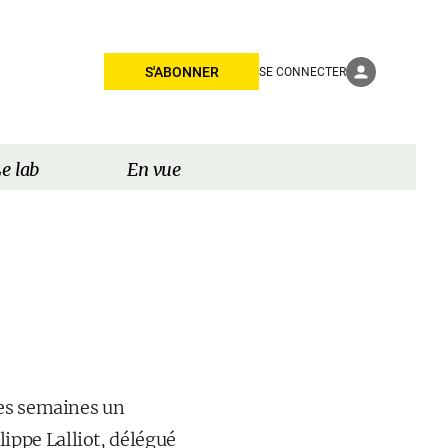
S'ABONNER
SE CONNECTER
e lab
En vue
nes semaines un
ippe Lalliot, délégué