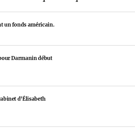
nt un fonds américain.
e pour Darmanin début
cabinet d'Élisabeth