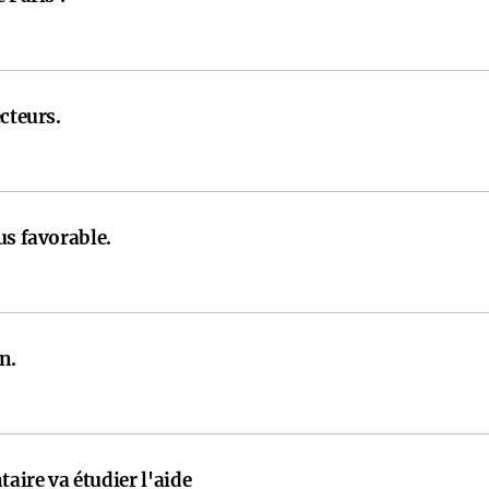
cteurs.
us favorable.
n.
ire va étudier l'aide