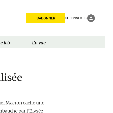
S'ABONNER
SE CONNECTER
e lab
En vue
lisée
nuel Macron cache une
'embauche par l'Elysée