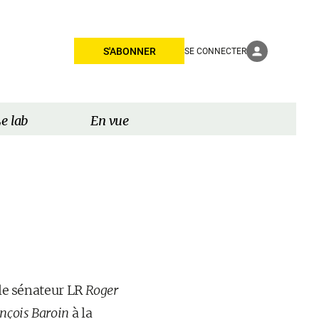
S'ABONNER
SE CONNECTER
e lab
En vue
 le sénateur LR
Roger
nçois Baroin
à la