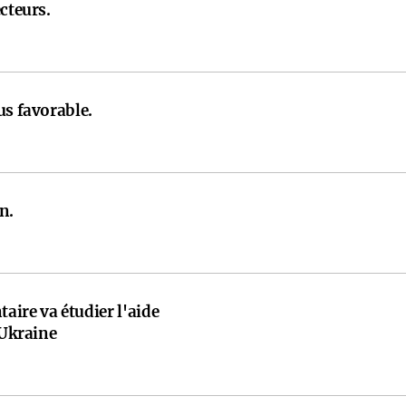
cteurs.
us favorable.
n.
ire va étudier l'aide
'Ukraine