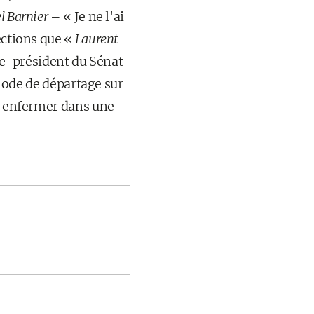
l Barnier
– « Je ne l'ai
ections que «
Laurent
ice-président du Sénat
thode de départage sur
es enfermer dans une