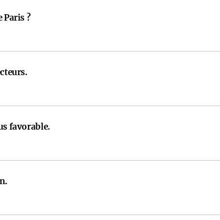
 Paris ?
cteurs.
us favorable.
n.