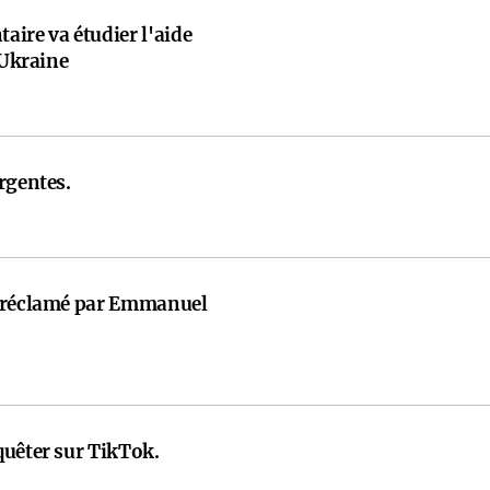
ire va étudier l'aide
'Ukraine
rgentes.
t réclamé par Emmanuel
quêter sur TikTok.