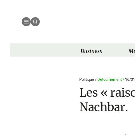
Business
Mé
Politique /
Détournement /
16/01
Les « rais
Nachbar.