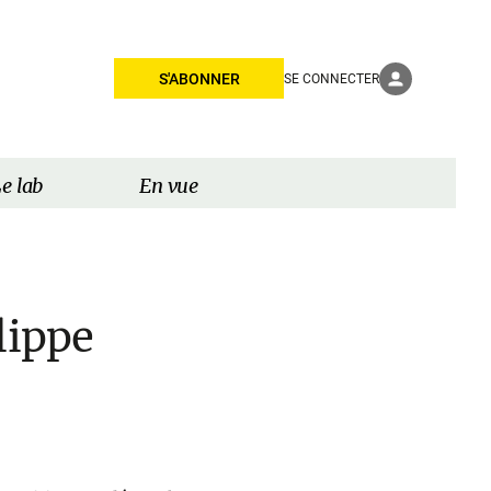
S'ABONNER
SE CONNECTER
e lab
En vue
lippe