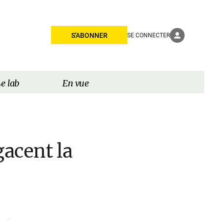
S'ABONNER
SE CONNECTER
e lab
En vue
gacent la