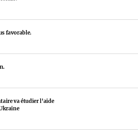
us favorable.
n.
ire va étudier l'aide
'Ukraine