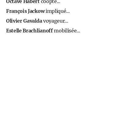
Octave Habert
coopté...
François Jackow
impliqué...
Olivier Gavalda
voyageur...
Estelle Brachlianoff
mobilisée...