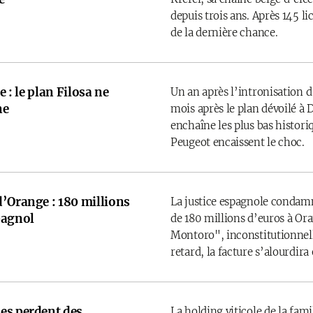
depuis trois ans. Après 145 l
de la dernière chance.
e : le plan Filosa ne
Un an après l’intronisation d
ne
mois après le plan dévoilé à D
enchaîne les plus bas historiq
Peugeot encaissent le choc.
d’Orange : 180 millions
La justice espagnole condamne
pagnol
de 180 millions d’euros à Ora
Montoro", inconstitutionnelle
retard, la facture s’alourdira
es perdent des
La holding viticole de la fam