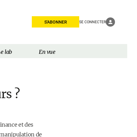
S'ABONNER
SE CONNECTER
e lab
En vue
rs ?
finance et des
 manipulation de