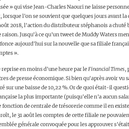
ée » qui vise Jean-Charles Naouri ne laisse personne 
t, lorsque l'on se souvient que quelques jours avant la
août 2018, l'action du distributeur stéphanois a chuté
 raison. Jusqu'à ce qu'un tweet de Muddy Waters men
nce aujourd'hui sur la nouvelle que sa filiale frança
mptes ».
é reprise en moins d'une heure par le
Financial Times
,
itres de presse économique. Si bien qu'après avoir vu 
uré sur une baisse de 10,22 %. Or de quoi était-il quest
française la plus importante (puisqu'elle n'a aucun sal
 fonction de centrale de trésorerie comme il en existe
oît, le 31 août les comptes de cette filiale ne pouvaien
emblée générale convoquée pour les approuver s'était