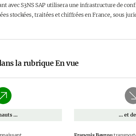
ant avec S3NS SAP utilisera une infrastructure de con
es stockées, traitées et chiffrées en France, sous juri
dans la rubrique En vue
hauts …
… et de
naissant...
François Bayrou
transporté