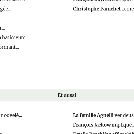
ée...
Christophe Fanichet
remer
...
n
batisseurs...
ormant...
Et aussi
nouvelé...
La famille Agnelli
vendeuse
François Jackow
impliqué..