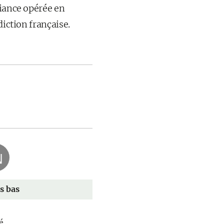
fiance opérée en
diction française.
s bas
...