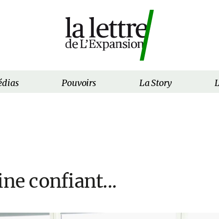
dias
Pouvoirs
La Story
L
ine confiant...