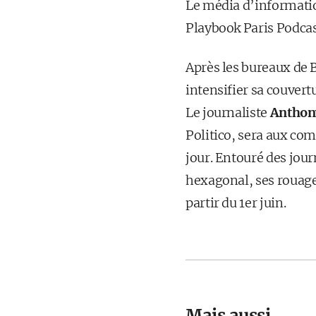
Le média d’information
Playbook Paris Podcast
Après les bureaux de B
intensifier sa couvertu
Le journaliste
Anthony
Politico, sera aux co
jour. Entouré des jour
hexagonal, ses rouages
partir du 1er juin.
Mais aussi