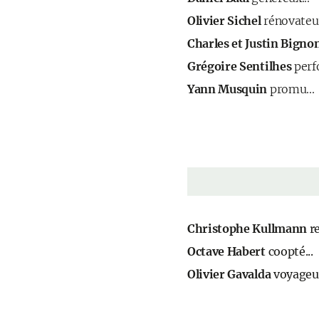
Olivier Sichel
rénovateur
Charles et Justin Bigno
Grégoire Sentilhes
perf
Yann Musquin
promu...
Christophe Kullmann
re
Octave Habert
coopté...
Olivier Gavalda
voyageur