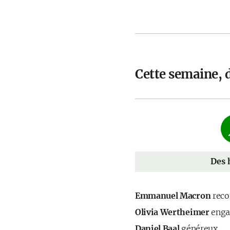
Cette semaine, 
Des 
Emmanuel Macron
recon
Olivia Wertheimer
engag
Daniel Baal
généreux...