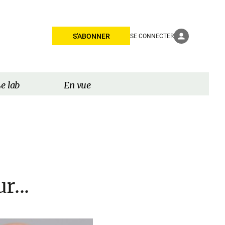
S'ABONNER
SE CONNECTER
e lab
En vue
r...