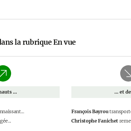
dans la rubrique En vue
hauts …
… et de
naissant...
François Bayrou
transporté
ée...
Christophe Fanichet
remer