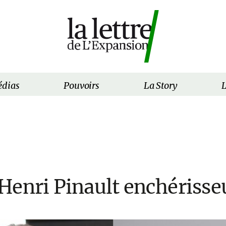
dias
Pouvoirs
La Story
L
enri Pinault enchérisseu