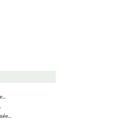
...
.
sée...