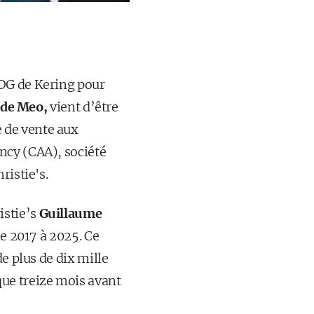
-DG de Kering pour
 de Meo,
vient d’être
 de vente aux
ency (CAA), société
ristie's.
istie’s
Guillaume
de 2017 à 2025. Ce
e plus de dix mille
que treize mois avant