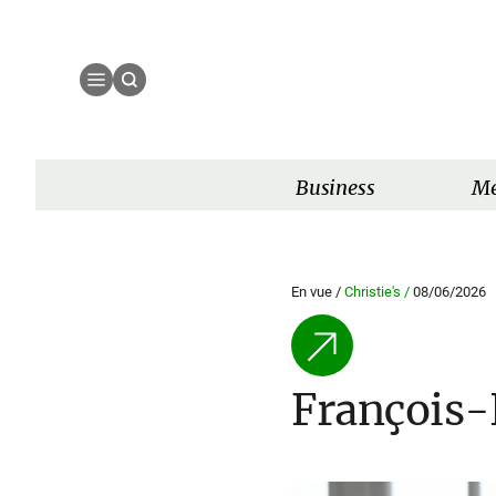
Business
Mé
En vue /
Christie's /
08/06/2026
François-H