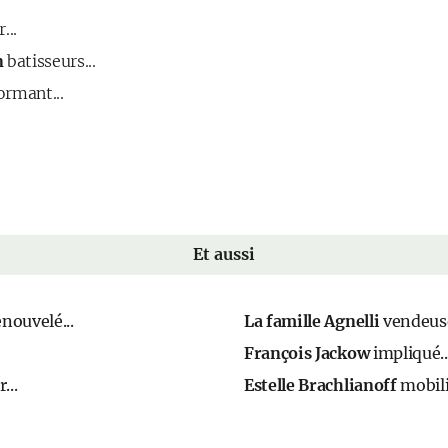
...
n
batisseurs...
ormant...
Et aussi
nouvelé...
La famille Agnelli
vendeuse
François Jackow
impliqué..
...
Estelle Brachlianoff
mobili