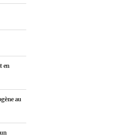
t en
rogène au
 un