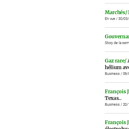
Marchés/
En vue / 30/03
Gouverna
Story de la se
Gaz rare/
hélium ave
Business / 09
François 
Texas..
Business / 20
François 
électrolys