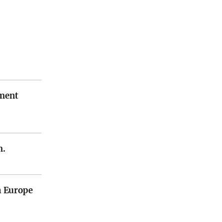
ement
m.
en Europe