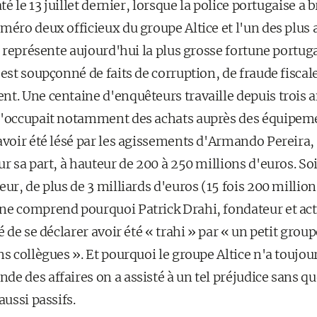
até le 13 juillet dernier, lorsque la police portugaise a
uméro deux officieux du groupe Altice et l'un des plus
ui représente aujourd'hui la plus grosse fortune portu
 est soupçonné de faits de corruption, de fraude fiscal
t. Une centaine d'enquêteurs travaille depuis trois a
s'occupait notamment des achats auprès des équipement
 avoir été lésé par les agissements d'Armando Pereira,
ur sa part, à hauteur de 200 à 250 millions d'euros. So
eur, de plus de 3 milliards d'euros (15 fois 200 million
ne comprend pourquoi Patrick Drahi, fondateur et act
é de se déclarer avoir été « trahi » par « un petit grou
ns collègues ». Et pourquoi le groupe Altice n'a toujour
e des affaires on a assisté à un tel préjudice sans qu
aussi passifs.