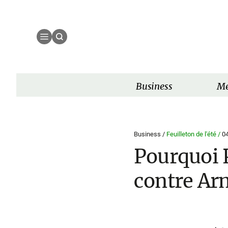
Business
Mé
Business /
Feuilleton de l'été /
0
Pourquoi P
contre Ar