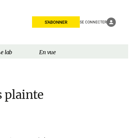
S'ABONNER
SE CONNECTER
e lab
En vue
 plainte