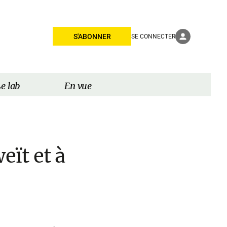
S'ABONNER
SE CONNECTER
e lab
En vue
eït et à