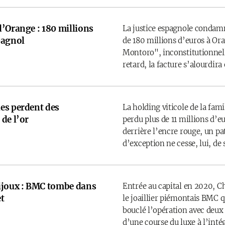
d’Orange : 180 millions
La justice espagnole condamne
pagnol
de 180 millions d’euros à Ora
Montoro", inconstitutionnelle
retard, la facture s’alourdira
es perdent des
La holding viticole de la fam
de l’or
perdu plus de 11 millions d’
derrière l’encre rouge, un p
d’exception ne cesse, lui, de 
ijoux : BMC tombe dans
Entrée au capital en 2020, C
t
le joaillier piémontais BMC 
bouclé l’opération avec deux
d’une course du luxe à l’inté