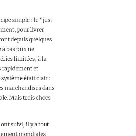
ipe simple : le "just-
oment, pour livrer
 font depuis quelques
 à bas prix ne
ries limitées, à la
es rapidement et
système était clair :
 les marchandises dans
le. Mais trois chocs
t suivi, il y a tout
onnement mondiales