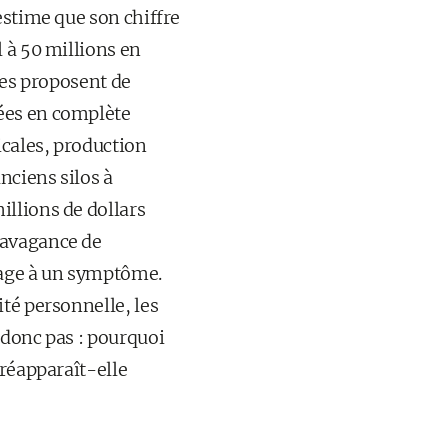
estime que son chiffre
 à 50 millions en
ées proposent de
ées en complète
cales, production
nciens silos à
llions de dollars
ravagance de
tage à un symptôme.
té personnelle, les
 donc pas : pourquoi
 réapparaît-elle