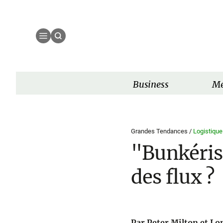
Business
Mé
Grandes Tendances /
Logistique
"Bunkérisa
des flux ?
Par Peter Milton et Lo