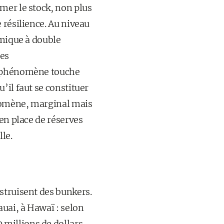
mer le stock, non plus
 résilience. Au niveau
omique à double
les
le phénomène touche
’il faut se constituer
énomène, marginal mais
en place de réserves
le.
struisent des bunkers.
auai, à Hawaï : selon
millions de dollars