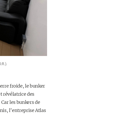
.R.).
rre froide, le bunker
t révélatrice des
 Car les bunkers de
is, l’entreprise Atlas