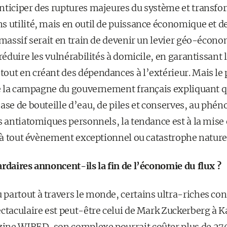
nticiper des ruptures majeures du système et transfor
 utilité, mais en outil de puissance économique et de
 massif serait en train de devenir un levier géo-écon
réduire les vulnérabilités à domicile, en garantissant 
out en créant des dépendances à l’extérieur. Mais 
de la campagne du gouvernement français expliquant qu
base de bouteille d’eau, de piles et conserves, au ph
s antiatomiques personnels, la tendance est à la mise 
e à tout évènement exceptionnel ou catastrophe naturel
rdaires annoncent-ils la fin de l’économie du flux ?
partout à travers le monde, certains ultra-riches con
ctaculaire est peut-être celui de Mark Zuckerberg à K
ne WIRED, son complexe pourrait coûter plus de 270 