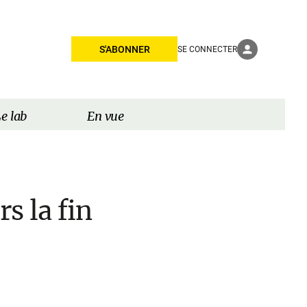
S'ABONNER
SE CONNECTER
e lab
En vue
s la fin