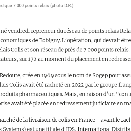
dique 7 000 points relais (photo D.R.).
né vendredi repreneur du réseau de points relais Relai
économiques de Bobigny. L’opération, qui devrait être 
lais Colis et son réseau de près de 7 000 points relais
ateurs, sur 172 au moment du placement en redressem
 Redoute, crée en 1969 sous le nom de Sogep pour assu
lais Colis avait été racheté en 2022 par le groupe fran
 produits pharmaceutiques. Mais, en raison d’un "co
rise avait été placée en redressement judiciaire en m
rché de la livraison de colis en France - avant le rach
 Systems) est une filiale d'IDS, International Distribu