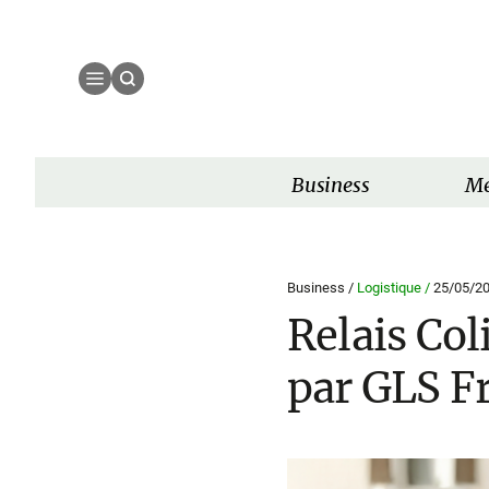
Business
Mé
Business /
Logistique /
25/05/2
Relais Coli
par GLS F