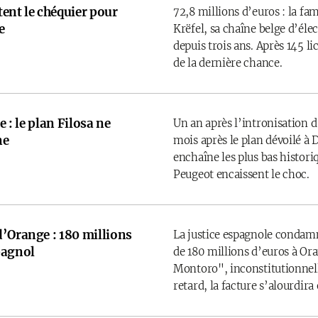
rtent le chéquier pour
72,8 millions d’euros : la fam
e
Krëfel, sa chaîne belge d’él
depuis trois ans. Après 145 l
de la dernière chance.
e : le plan Filosa ne
Un an après l’intronisation d
ne
mois après le plan dévoilé à D
enchaîne les plus bas historiq
Peugeot encaissent le choc.
d’Orange : 180 millions
La justice espagnole condamne
pagnol
de 180 millions d’euros à Ora
Montoro", inconstitutionnelle
retard, la facture s’alourdira