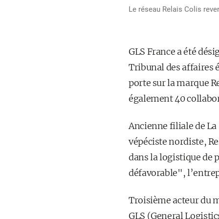
Le réseau Relais Colis reven
GLS France a été désig
Tribunal des affaires 
porte sur la marque Re
également 40 collabor
Ancienne filiale de La
vépéciste nordiste, Re
dans la logistique de
défavorable", l’entrep
Troisième acteur du ma
GLS (General Logistics