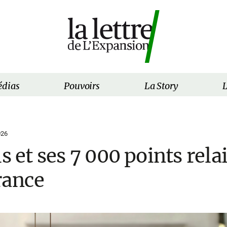
dias
Pouvoirs
La Story
L
026
s et ses 7 000 points relai
rance