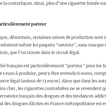
e la contrefaçon. Ainsi, plus d’une cigarette fumée sur
articulièrement porteur
que, désormais, certaines usines de production sont i
produisent même les paquets "neutres", sans marque vi
es, que l’on trouve dans le circuit légal.
rché français est particulièrement "porteur" pour les f
te 1 euro à produire, peut y être revendu 6 euros, comp
ce légal (autour de 13 euros). Alors que dans les autr
ns cher, les cigarettes contrefaites ne se revendent q
rvatoire français des drogues et des tendances addict
bal des drogues illicites en France métropolitaine est e