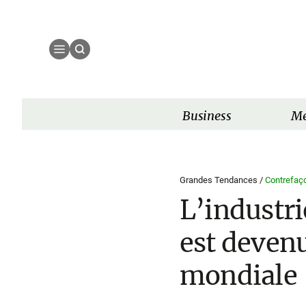
Business
Mé
Grandes Tendances /
Contrefaç
L’industri
est deven
mondiale