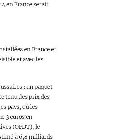
 4 en France serait
nstallées en France et
sible et avec les
aussaires : un paquet
te tenu des prix des
es pays, où les
ue 3 euros en
ives (OFDT), le
stimé à 6,8 milliards