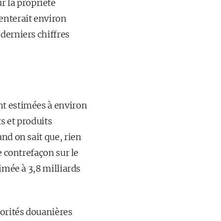
 la propriété
enterait environ
derniers chiffres
nt estimées à environ
s et produits
nd on sait que, rien
e contrefaçon sur le
imée à 3,8 milliards
torités douanières