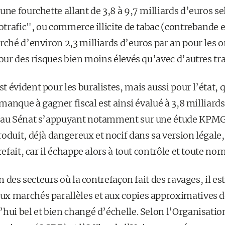
une fourchette allant de 3,8 à 9,7 milliards d’euros se
cotrafic", ou commerce illicite de tabac (contrebande 
rché d’environ 2,3 milliards d’euros par an pour les 
pour des risques bien moins élevés qu’avec d’autres tra
 évident pour les buralistes, mais aussi pour l’état, q
e manque à gagner fiscal est ainsi évalué à 3,8 milliard
e au Sénat s’appuyant notamment sur une étude KPMG 
oduit, déjà dangereux et nocif dans sa version légale,
refait, car il échappe alors à tout contrôle et toute nor
n des secteurs où la contrefaçon fait des ravages, il est 
x marchés parallèles et aux copies approximatives de
hui bel et bien changé d’échelle. Selon l’Organisatio