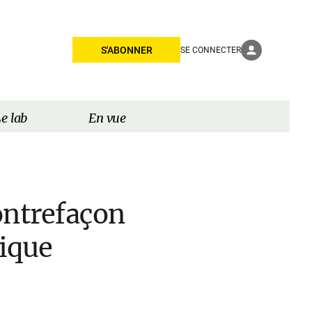
S'ABONNER
SE CONNECTER
e lab
En vue
ontrefaçon
ique