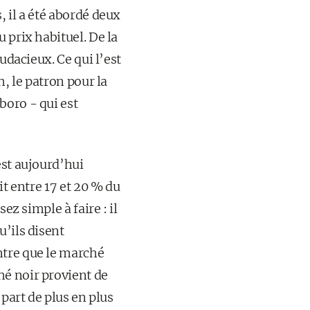
 il a été abordé deux
 prix habituel. De la
udacieux. Ce qui l’est
h, le patron pour la
boro - qui est
est aujourd’hui
it entre 17 et 20 % du
ez simple à faire : il
u’ils disent
ntre que le marché
hé noir provient de
 part de plus en plus