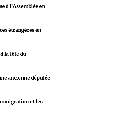
ise à l’Assemblée en
nces étrangères en
 la tête du
 une ancienne députée
immigration et les