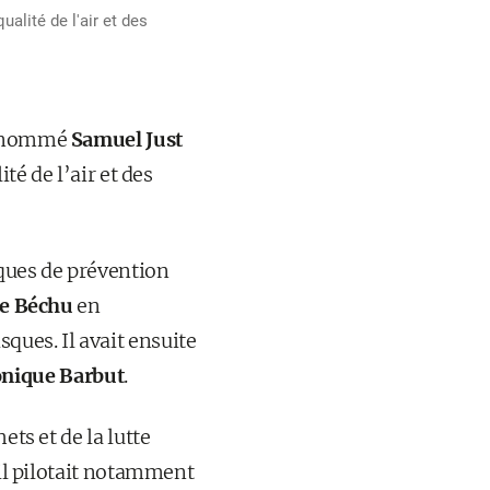
alité de l'air et des
a nommé
Samuel Just
té de l’air et des
iques de prévention
he Béchu
en
ques. Il avait ensuite
nique Barbut
.
ets et de la lutte
 il pilotait notamment