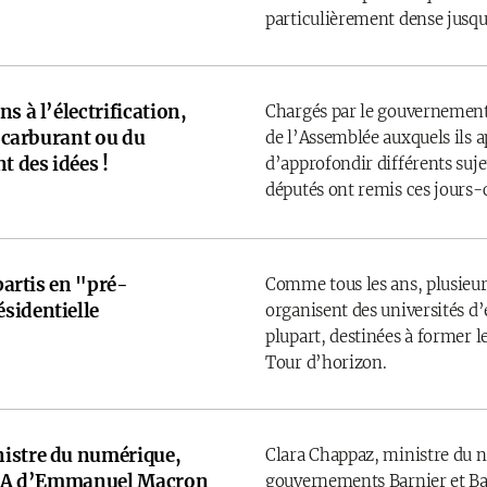
particulièrement dense jusqu’
s à l’électrification,
Chargés par le gouvernement
u carburant ou du
de l’Assemblée auxquels ils 
t des idées !
d’approfondir différents sujet
députés ont remis ces jours-
 partis en "pré-
Comme tous les ans, plusieurs
sidentielle
organisent des universités d’é
plupart, destinées à former l
Tour d’horizon.
istre du numérique,
Clara Chappaz, ministre du 
e IA d’Emmanuel Macron
gouvernements Barnier et Bay