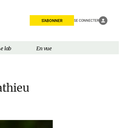
S'ABONNER
SE CONNECTER
e lab
En vue
athieu