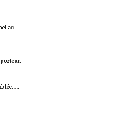
nel au
pporteur.
mblée…..