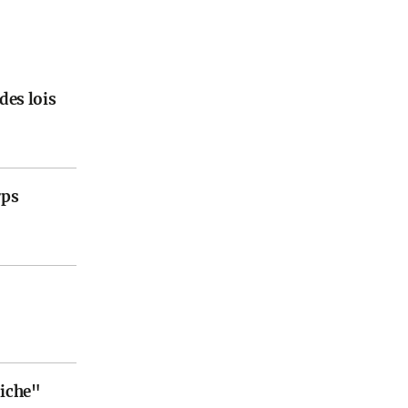
des lois
rps
niche"