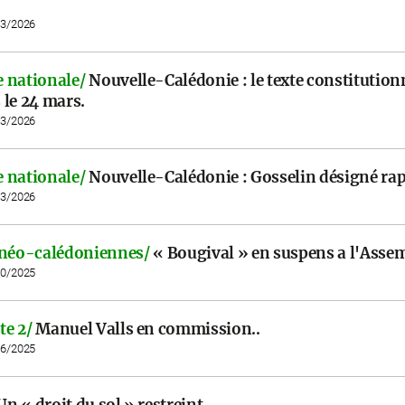
03/2026
 nationale/
Nouvelle-Calédonie : le texte constitution
 le 24 mars.
03/2026
 nationale/
Nouvelle-Calédonie : Gosselin désigné ra
03/2026
 néo-calédoniennes/
« Bougival » en suspens a l'Asse
10/2025
te 2/
Manuel Valls en commission..
06/2025
Un « droit du sol » restreint..