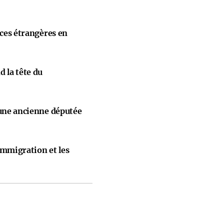
nces étrangères en
 la tête du
 une ancienne députée
immigration et les