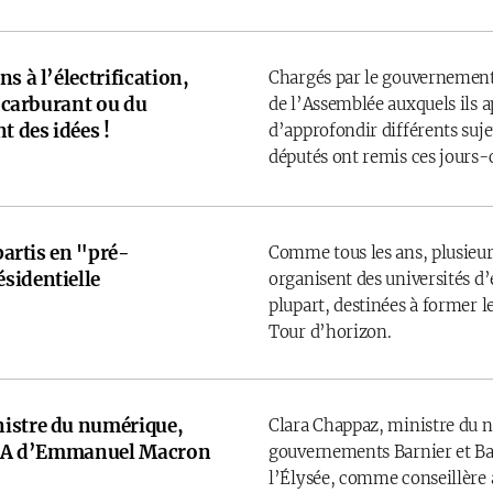
s à l’électrification,
Chargés par le gouvernement
u carburant ou du
de l’Assemblée auxquels ils 
t des idées !
d’approfondir différents sujet
députés ont remis ces jours-
 partis en "pré-
Comme tous les ans, plusieurs
sidentielle
organisent des universités d’é
plupart, destinées à former l
Tour d’horizon.
istre du numérique,
Clara Chappaz, ministre du 
e IA d’Emmanuel Macron
gouvernements Barnier et Bay
l’Élysée, comme conseillère a