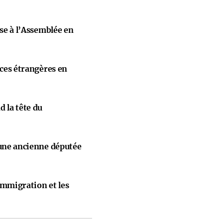
ise à l’Assemblée en
nces étrangères en
 la tête du
 une ancienne députée
immigration et les