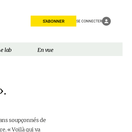
S'ABONNER
SE CONNECTER
e lab
En vue
».
hans soupçonnés de
e. « Voilà qui va