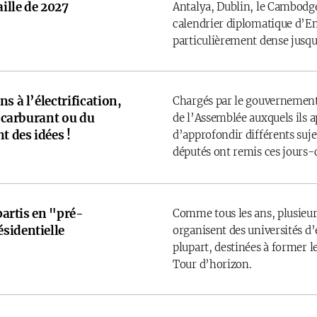
ille de 2027
Antalya, Dublin, le Cambodge
calendrier diplomatique d’
particulièrement dense jusqu’
s à l’électrification,
Chargés par le gouvernement
u carburant ou du
de l’Assemblée auxquels ils 
t des idées !
d’approfondir différents sujet
députés ont remis ces jours-
 partis en "pré-
Comme tous les ans, plusieurs
sidentielle
organisent des universités d’é
plupart, destinées à former l
Tour d’horizon.