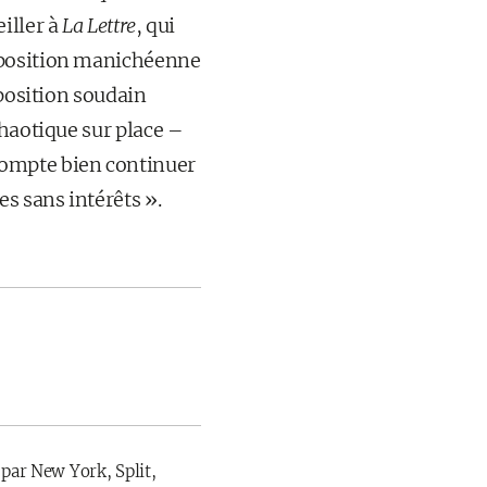
iller à
La Lettre
, qui
 position manichéenne
pposition soudain
chaotique sur place –
compte bien continuer
s sans intérêts ».
 par New York, Split,