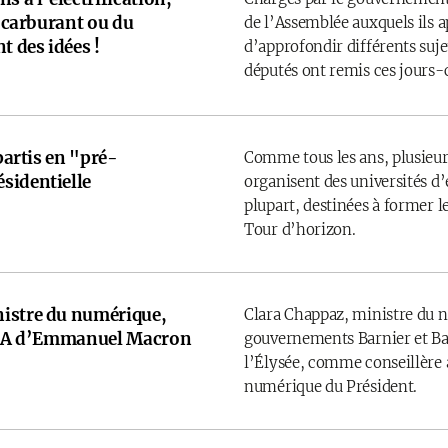
u carburant ou du
de l’Assemblée auxquels ils 
t des idées !
d’approfondir différents sujet
députés ont remis ces jours-
 partis en "pré-
Comme tous les ans, plusieurs
sidentielle
organisent des universités d’é
plupart, destinées à former l
Tour d’horizon.
istre du numérique,
Clara Chappaz, ministre du 
e IA d’Emmanuel Macron
gouvernements Barnier et Bay
l’Élysée, comme conseillère a
numérique du Président.