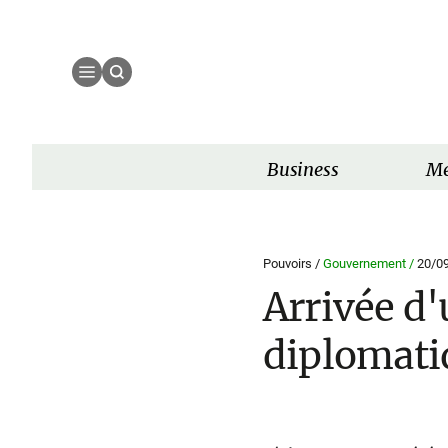
Business
Mé
Pouvoirs /
Gouvernement /
20/0
Arrivée d'
diplomati