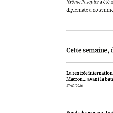
Jérôme Pasquier
a été 
diplomate a notamment
Cette semaine, 
La rentrée internati
Macron… avant la bata
27/07/2026
Fonds de pension, frein