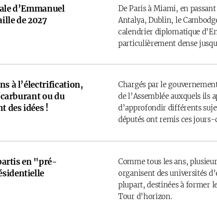
onale d’Emmanuel
De Paris à Miami, en passant
ille de 2027
Antalya, Dublin, le Cambodge
calendrier diplomatique d’
particulièrement dense jusqu’
s à l’électrification,
Chargés par le gouvernement
u carburant ou du
de l’Assemblée auxquels ils 
t des idées !
d’approfondir différents sujet
députés ont remis ces jours-
 partis en "pré-
Comme tous les ans, plusieurs
sidentielle
organisent des universités d’é
plupart, destinées à former l
Tour d’horizon.