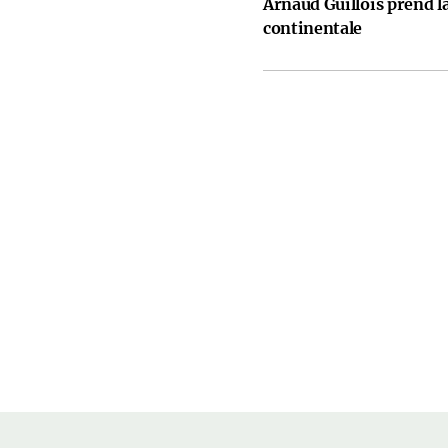
Arnaud Guillois prend la
continentale