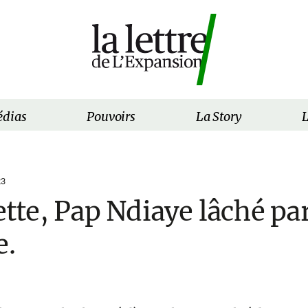
dias
Pouvoirs
La Story
L
23
lette, Pap Ndiaye lâché pa
e.