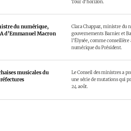
Tour d’horizon.
istre du numérique,
Clara Chappaz, ministre du 
e IA d’Emmanuel Macron
gouvernements Barnier et Bay
l’Élysée, comme conseillère a
numérique du Président.
 chaises musicales du
Le Conseil des ministres a p
réfectures
une série de mutations qui pr
24 août.