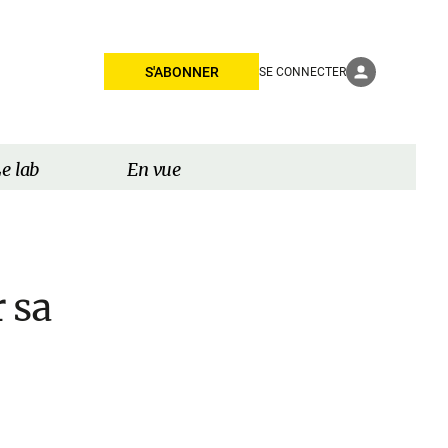
S'ABONNER
SE CONNECTER
e lab
En vue
r sa