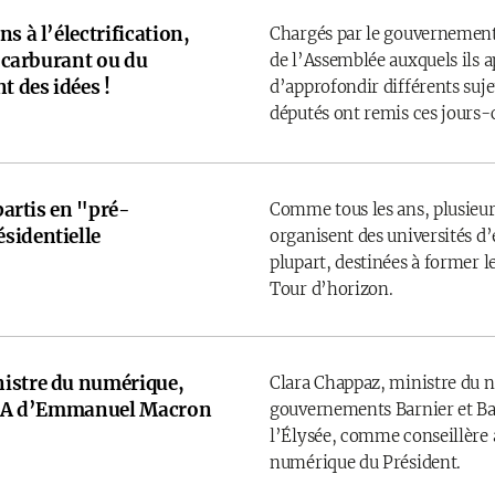
s à l’électrification,
Chargés par le gouvernement
u carburant ou du
de l’Assemblée auxquels ils 
t des idées !
d’approfondir différents sujet
députés ont remis ces jours-
 partis en "pré-
Comme tous les ans, plusieurs
sidentielle
organisent des universités d’é
plupart, destinées à former l
Tour d’horizon.
istre du numérique,
Clara Chappaz, ministre du 
e IA d’Emmanuel Macron
gouvernements Barnier et Bay
l’Élysée, comme conseillère a
numérique du Président.