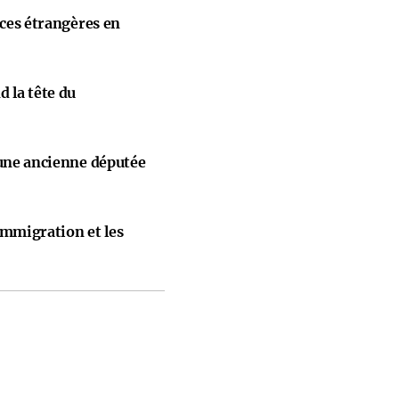
nces étrangères en
 la tête du
 une ancienne députée
immigration et les