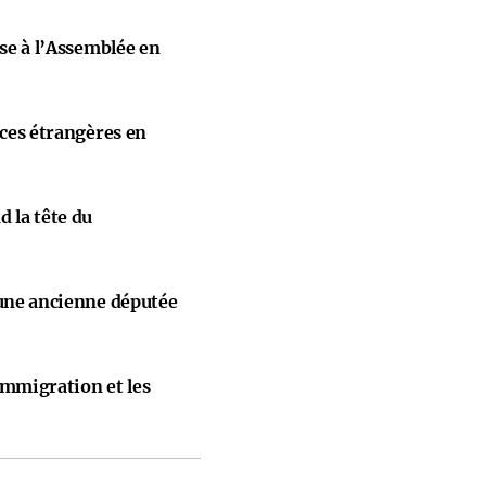
ise à l’Assemblée en
nces étrangères en
 la tête du
 une ancienne députée
immigration et les