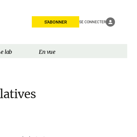
S'ABONNER
SE CONNECTER
e lab
En vue
latives