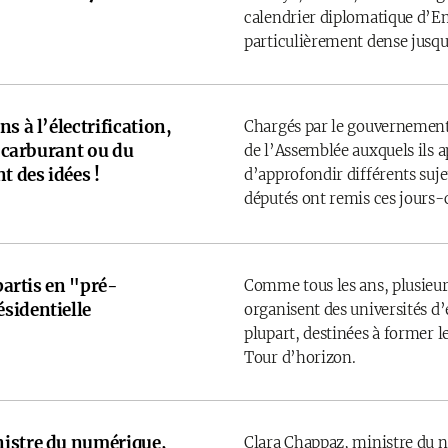
calendrier diplomatique d’
particulièrement dense jusqu’
s à l’électrification,
Chargés par le gouvernement
u carburant ou du
de l’Assemblée auxquels ils 
t des idées !
d’approfondir différents sujet
députés ont remis ces jours-
 partis en "pré-
Comme tous les ans, plusieurs
sidentielle
organisent des universités d’é
plupart, destinées à former l
Tour d’horizon.
istre du numérique,
Clara Chappaz, ministre du 