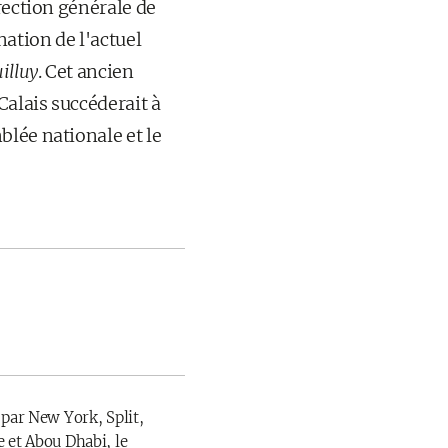
irection générale de
nation de l'actuel
illuy
. Cet ancien
alais succéderait à
lée nationale et le
 par New York, Split,
 et Abou Dhabi, le