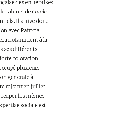
nçaise des entreprises
 de cabinet de
Carole
nels. Il arrive donc
tion avec Patricia
stera notamment à la
s ses différents
forte coloration
 occupé plusieurs
ion générale à
e rejoint en juillet
d'occuper les mêmes
xpertise sociale est