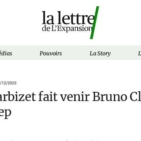
dias
Pouvoirs
La Story
L
/12/2023
arbizet fait venir Bruno 
fep