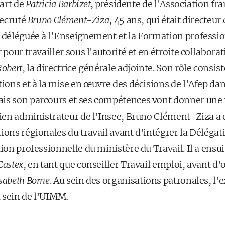
part de
Patricia Barbizet,
présidente de l'Association fra
recruté
Bruno Clément-Ziza
, 45 ans, qui était directeur
e déléguée à l'Enseignement et la Formation profession
 pour travailler sous l'autorité et en étroite collabora
Robert
, la directrice générale adjointe. Son rôle consi
tions et à la mise en œuvre des décisions de l'Afep dan
is son parcours et ses compétences vont donner une 
ncien administrateur de l'Insee, Bruno Clément-Ziza a
ions régionales du travail avant d'intégrer la Délégat
ion professionnelle du ministère du Travail. Il a ensuit
Castex
, en tant que conseiller Travail emploi, avant 
isabeth Borne
. Au sein des organisations patronales, l'e
 sein de l'UIMM.