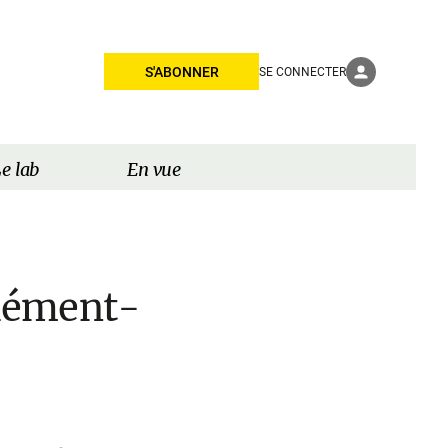
S'ABONNER
SE CONNECTER
e lab
En vue
Clément-