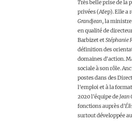
T
rès belle prise de la 
privées (Afep). Elle a 
Grandjean
, la ministr
en qualité de directeur
Barbizet et
Stéphanie 
définition des orienta
domaines d'action. Ma
sociale à son rôle. A
postes dans des Direct
l'emploi et à la format
2020 l'équipe de
Jean 
fonctions auprès d'
Él
surtout développée au