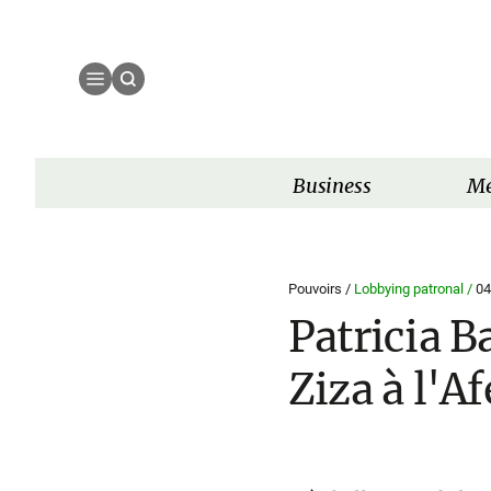
Business
Mé
Pouvoirs /
Lobbying patronal /
04
Patricia B
Ziza à l'A