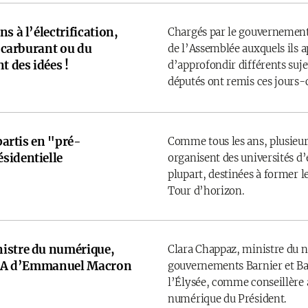
s à l’électrification,
Chargés par le gouvernement
u carburant ou du
de l’Assemblée auxquels ils 
t des idées !
d’approfondir différents sujet
députés ont remis ces jours-
 partis en "pré-
Comme tous les ans, plusieurs
sidentielle
organisent des universités d’é
plupart, destinées à former l
Tour d’horizon.
istre du numérique,
Clara Chappaz, ministre du 
e IA d’Emmanuel Macron
gouvernements Barnier et Bay
l’Élysée, comme conseillère a
numérique du Président.