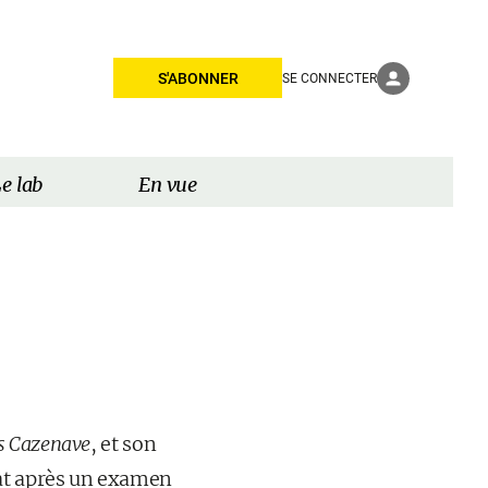
S'ABONNER
SE CONNECTER
e lab
En vue
 Cazenave
, et son
nat après un examen