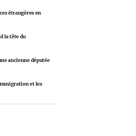
nces étrangères en
 la tête du
 une ancienne députée
immigration et les