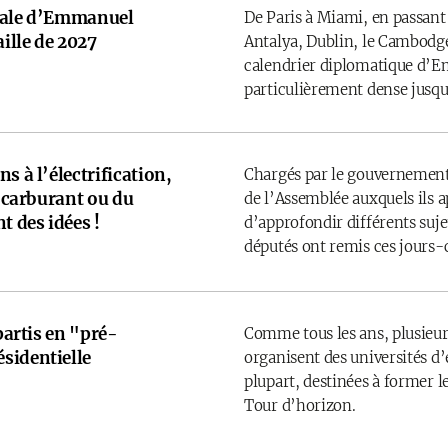
onale d’Emmanuel
De Paris à Miami, en passant
ille de 2027
Antalya, Dublin, le Cambodge
calendrier diplomatique d’
particulièrement dense jusqu’
s à l’électrification,
Chargés par le gouvernement
u carburant ou du
de l’Assemblée auxquels ils 
t des idées !
d’approfondir différents sujet
députés ont remis ces jours-
 partis en "pré-
Comme tous les ans, plusieurs
sidentielle
organisent des universités d’é
plupart, destinées à former l
Tour d’horizon.