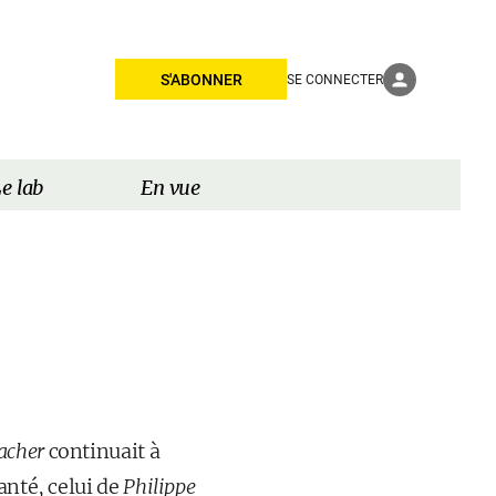
S'ABONNER
SE CONNECTER
e lab
En vue
acher
continuait à
anté, celui de
Philippe