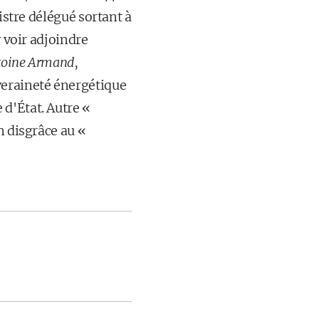
istre délégué sortant à
'y voir adjoindre
toine Armand
,
veraineté énergétique
 d'État. Autre «
n disgrâce au «