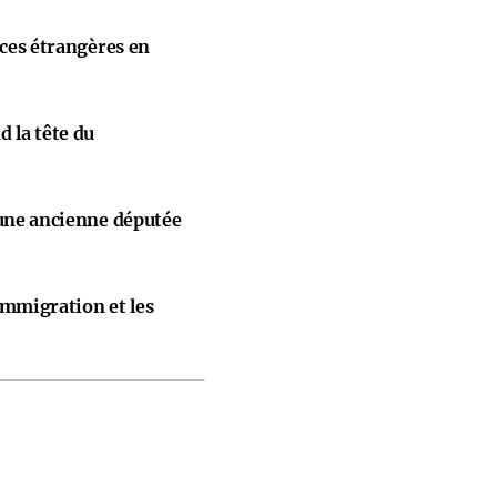
nces étrangères en
 la tête du
 une ancienne députée
immigration et les