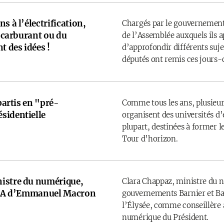
s à l’électrification,
Chargés par le gouvernement
u carburant ou du
de l’Assemblée auxquels ils 
t des idées !
d’approfondir différents sujet
députés ont remis ces jours-
 partis en "pré-
Comme tous les ans, plusieurs
sidentielle
organisent des universités d’é
plupart, destinées à former l
Tour d’horizon.
istre du numérique,
Clara Chappaz, ministre du 
e IA d’Emmanuel Macron
gouvernements Barnier et Bay
l’Élysée, comme conseillère a
numérique du Président.