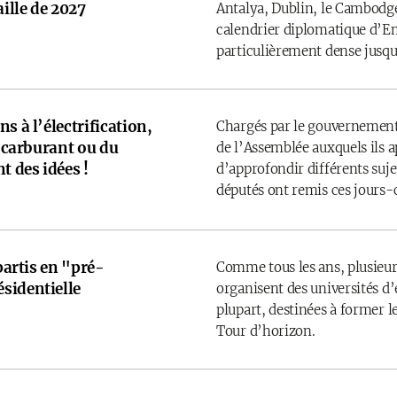
ille de 2027
Antalya, Dublin, le Cambodge
calendrier diplomatique d’
particulièrement dense jusqu’
s à l’électrification,
Chargés par le gouvernement
u carburant ou du
de l’Assemblée auxquels ils 
t des idées !
d’approfondir différents sujet
députés ont remis ces jours-
 partis en "pré-
Comme tous les ans, plusieurs
sidentielle
organisent des universités d’é
plupart, destinées à former l
Tour d’horizon.