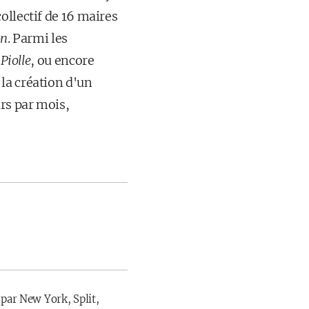
collectif de 16 maires
on
. Parmi les
 Piolle
, ou encore
 la création d'un
urs par mois,
 par New York, Split,