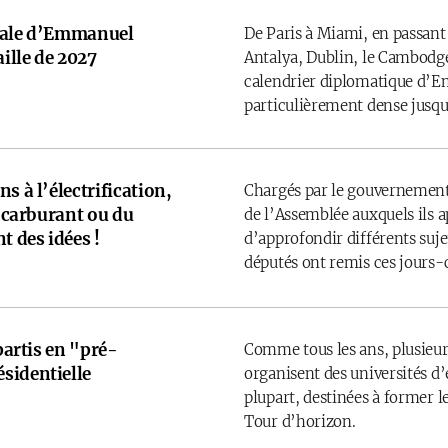
onale d’Emmanuel
De Paris à Miami, en passant
ille de 2027
Antalya, Dublin, le Cambodge
calendrier diplomatique d’
particulièrement dense jusqu’
s à l’électrification,
Chargés par le gouvernement
u carburant ou du
de l’Assemblée auxquels ils 
t des idées !
d’approfondir différents sujet
députés ont remis ces jours-
 partis en "pré-
Comme tous les ans, plusieurs
sidentielle
organisent des universités d’é
plupart, destinées à former l
Tour d’horizon.