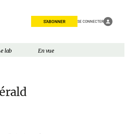
S'ABONNER
SE CONNECTER
e lab
En vue
érald