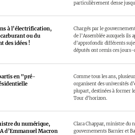
particulièrement dense jusqu’
s à l’électrification,
Chargés par le gouvernement
u carburant ou du
de l’Assemblée auxquels ils 
t des idées !
d’approfondir différents sujet
députés ont remis ces jours-
 partis en "pré-
Comme tous les ans, plusieurs
sidentielle
organisent des universités d’é
plupart, destinées à former l
Tour d’horizon.
istre du numérique,
Clara Chappaz, ministre du 
e IA d’Emmanuel Macron
gouvernements Barnier et Bay