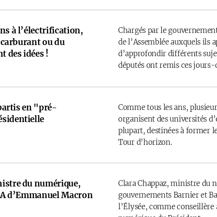
s à l’électrification,
Chargés par le gouvernement
u carburant ou du
de l’Assemblée auxquels ils 
t des idées !
d’approfondir différents sujet
députés ont remis ces jours-
 partis en "pré-
Comme tous les ans, plusieurs
sidentielle
organisent des universités d’é
plupart, destinées à former l
Tour d’horizon.
istre du numérique,
Clara Chappaz, ministre du 
e IA d’Emmanuel Macron
gouvernements Barnier et Bay
l’Élysée, comme conseillère a