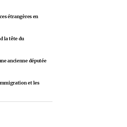
nces étrangères en
 la tête du
 une ancienne députée
immigration et les