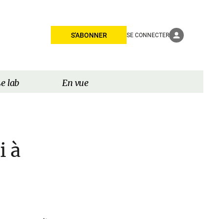
S'ABONNER
SE CONNECTER
e lab
En vue
i à