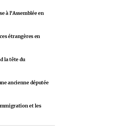
ise à l’Assemblée en
nces étrangères en
 la tête du
 une ancienne députée
immigration et les