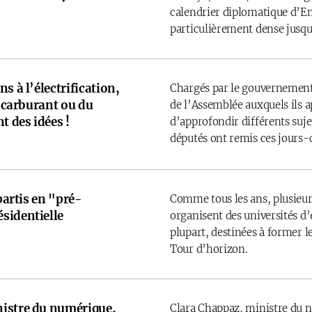
calendrier diplomatique d’
particulièrement dense jusqu’
s à l’électrification,
Chargés par le gouvernement
u carburant ou du
de l’Assemblée auxquels ils 
t des idées !
d’approfondir différents sujet
députés ont remis ces jours-
 partis en "pré-
Comme tous les ans, plusieurs
sidentielle
organisent des universités d’é
plupart, destinées à former l
Tour d’horizon.
istre du numérique,
Clara Chappaz, ministre du 