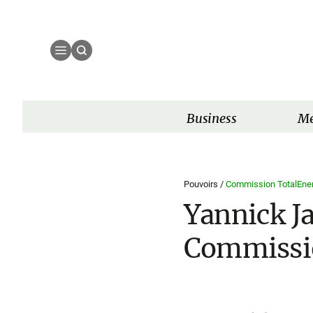
Business
Mé
Pouvoirs /
Commission TotalEner
Yannick Ja
Commissio