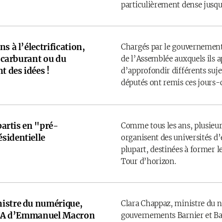
particulièrement dense jusqu’
s à l’électrification,
Chargés par le gouvernement
u carburant ou du
de l’Assemblée auxquels ils 
t des idées !
d’approfondir différents sujet
députés ont remis ces jours-
 partis en "pré-
Comme tous les ans, plusieurs
sidentielle
organisent des universités d’é
plupart, destinées à former l
Tour d’horizon.
istre du numérique,
Clara Chappaz, ministre du 
e IA d’Emmanuel Macron
gouvernements Barnier et Bay