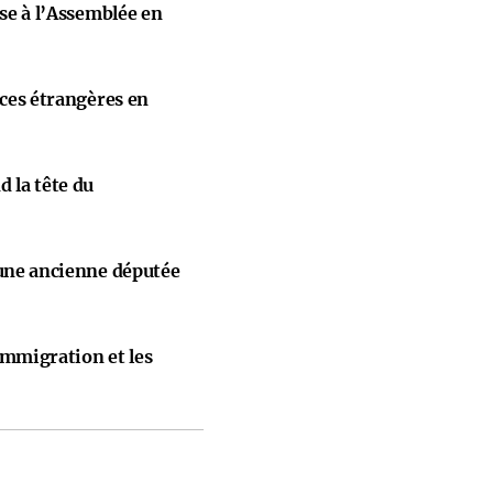
ise à l’Assemblée en
nces étrangères en
 la tête du
 une ancienne députée
immigration et les