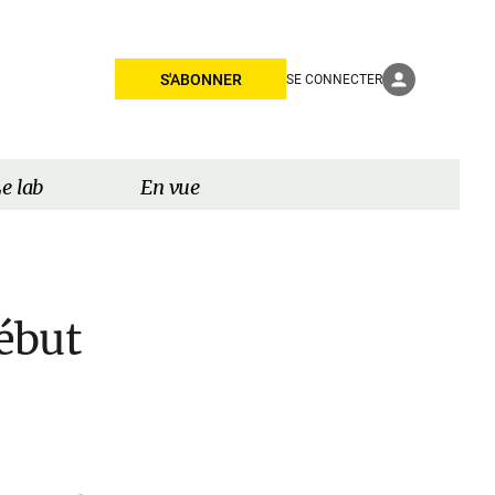
S'ABONNER
SE CONNECTER
e lab
En vue
ébut