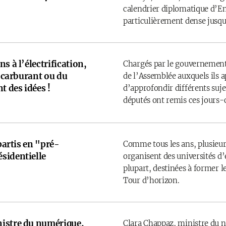
calendrier diplomatique d’
particulièrement dense jusqu’
s à l’électrification,
Chargés par le gouvernement
u carburant ou du
de l’Assemblée auxquels ils 
t des idées !
d’approfondir différents sujet
députés ont remis ces jours-
 partis en "pré-
Comme tous les ans, plusieurs
sidentielle
organisent des universités d’é
plupart, destinées à former l
Tour d’horizon.
istre du numérique,
Clara Chappaz, ministre du 