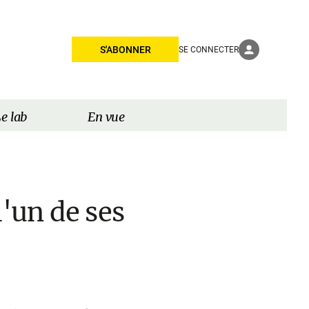
S'ABONNER
SE CONNECTER
e lab
En vue
'un de ses