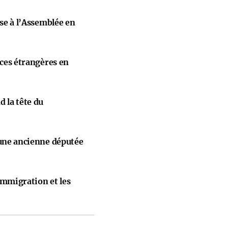
ise à l’Assemblée en
nces étrangères en
 la tête du
 une ancienne députée
immigration et les