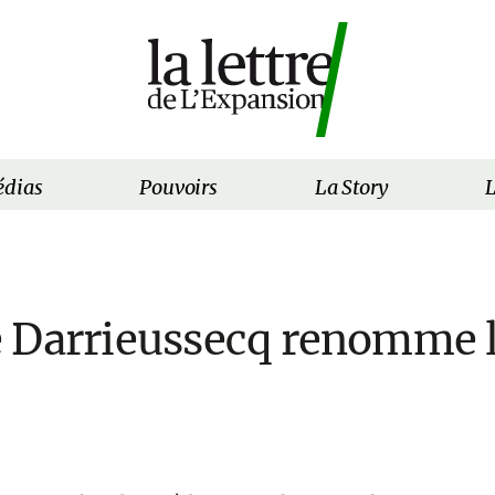
dias
Pouvoirs
La Story
L
 Darrieussecq renomme l